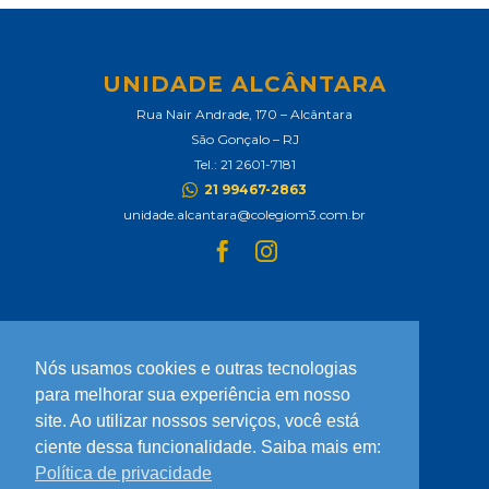
UNIDADE ALCÂNTARA
Rua Nair Andrade, 170 – Alcântara
São Gonçalo – RJ
Tel.: 21 2601-7181
21 99467-2863
unidade.alcantara@colegiom3.com.br
Nós usamos cookies e outras tecnologias
UNIDADE SÃO GONÇALO
para melhorar sua experiência em nosso
Rua Cel. Serrado, 1422 – Zé Garoto
site. Ao utilizar nossos serviços, você está
São Gonçalo – RJ
ciente dessa funcionalidade. Saiba mais em:
Tel.: 21 97846-2000 | 21 97846-2002
Política de privacidade
21 99375-8420