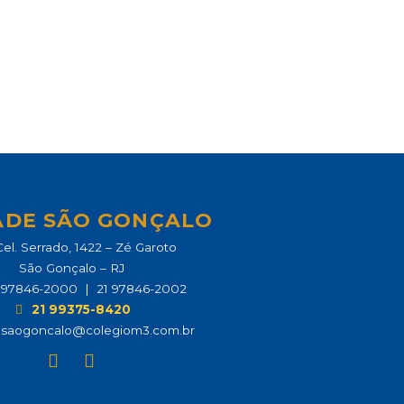
ADE SÃO GONÇALO
el. Serrado, 1422 – Zé Garoto
São Gonçalo – RJ
21 97846-2000 | 21 97846-2002
21 99375-8420
.saogoncalo@colegiom3.com.br