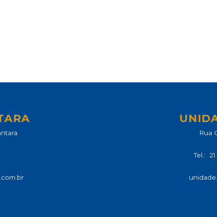
TARA
UNID
ântara
Rua C
Tel.: 
.com.br
unidade