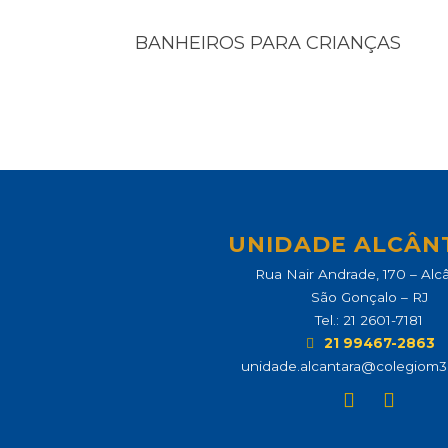
BANHEIROS PARA CRIANÇAS
UNIDADE ALCÂN
Rua Nair Andrade, 170 – Alc
São Gonçalo – RJ
Tel.: 21 2601-7181
21 99467-2863
unidade.alcantara@colegiom3