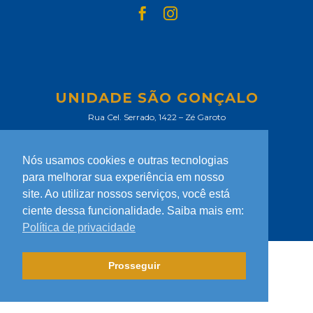
UNIDADE SÃO GONÇALO
Rua Cel. Serrado, 1422 – Zé Garoto
São Gonçalo – RJ
Tel.: 21 97846-2000 | 21 97846-2002
Nós usamos cookies e outras tecnologias
21 99375-8420
para melhorar sua experiência em nosso
unidade.saogoncalo@colegiom3.com.br
site. Ao utilizar nossos serviços, você está
ciente dessa funcionalidade. Saiba mais em:
Política de privacidade
Prosseguir