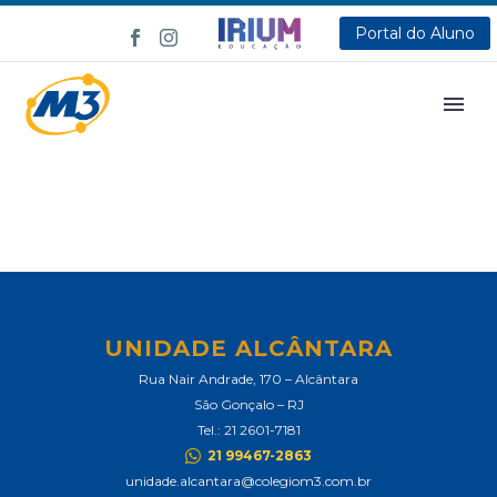
Portal do Aluno
UNIDADE ALCÂNTARA
Rua Nair Andrade, 170 – Alcântara
São Gonçalo – RJ
Tel.: 21 2601-7181
21 99467-2863
unidade.alcantara@colegiom3.com.br