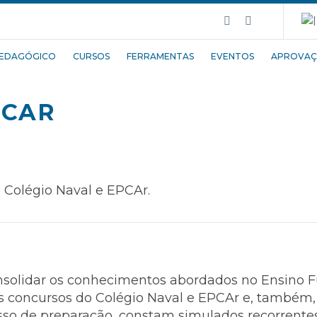
EDAGÓGICO
CURSOS
FERRAMENTAS
EVENTOS
APROVAÇ
PCAR
 Colégio Naval e EPCAr.
onsolidar os conhecimentos abordados no Ensino
nos concursos do Colégio Naval e EPCAr e, també
sso de preparação, constam simulados recorrentes