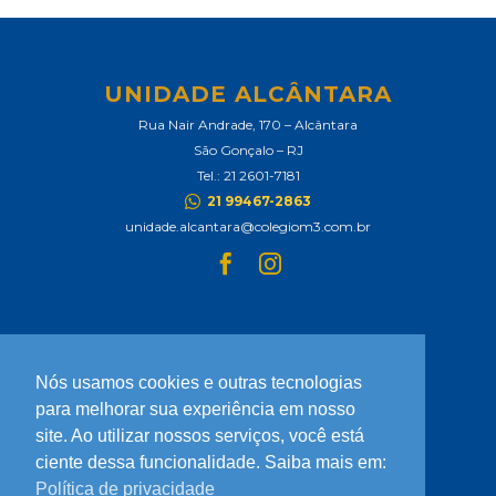
UNIDADE ALCÂNTARA
Rua Nair Andrade, 170 – Alcântara
São Gonçalo – RJ
Tel.: 21 2601-7181
21 99467-2863
unidade.alcantara@colegiom3.com.br
Nós usamos cookies e outras tecnologias
UNIDADE SÃO GONÇALO
para melhorar sua experiência em nosso
Rua Cel. Serrado, 1422 – Zé Garoto
site. Ao utilizar nossos serviços, você está
São Gonçalo – RJ
ciente dessa funcionalidade. Saiba mais em:
Tel.: 21 97846-2000 | 21 97846-2002
Política de privacidade